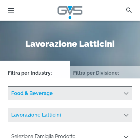
Lavorazione Latticini
Filtra per Industry
Filtra per Divisione
Seleziona la Industry
Food & Beverage
Seleziona l'Applicazione
Lavorazione Latticini
Aereospaziale
Seleziona Famiglia Prodotto
Agricoltura
Seleziona Famiglia Prodotto