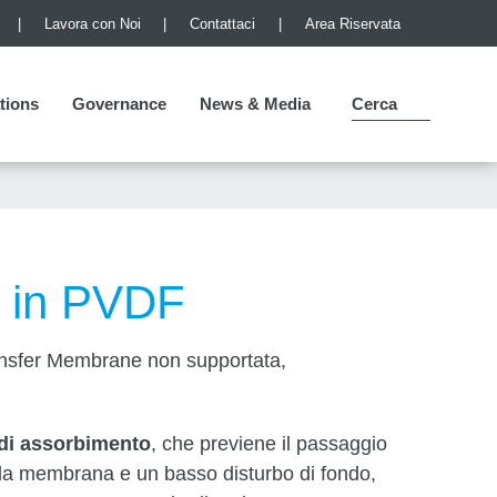
Lavora con Noi
Contattaci
Area Riservata
tions
tions
Governance
Governance
News & Media
Cerca
 in PVDF
sfer Membrane non supportata,
 di assorbimento
, che previene il passaggio
o la membrana e un basso disturbo di fondo,