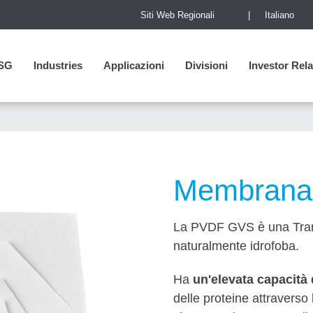
Siti Web Regionali
Italiano
SG
SG
Industries
Applicazioni
Divisioni
Investor Rela
Investor Rela
Membrana
La PVDF GVS è una Tran
naturalmente idrofoba.
Ha
un'elevata capacità
delle proteine attravers