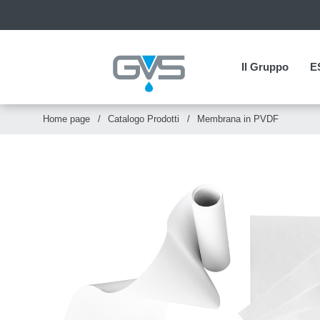
Il Gruppo
Il Gruppo
E
E
Home page
Catalogo Prodotti
Membrana in PVDF