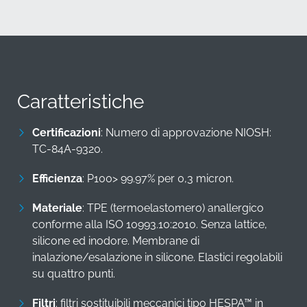
Caratteristiche
Certificazioni
Numero di approvazione NIOSH: TC-
84A-9320.
Efficienza
P100> 99.97% per 0,3 micron.
Materiale
TPE (termoelastomero) anallergico
conforme alla ISO 10993.10:2010. Senza lattice,
silicone ed inodore. Membrane di
inalazione/esalazione in silicone. Elastici regolabili
su quattro punti.
Filtri
filtri sostituibili meccanici tipo HESPA™ in
tessuto sintetico incapsulato in TPE.
Durata
5 anni per maschera e filtri.