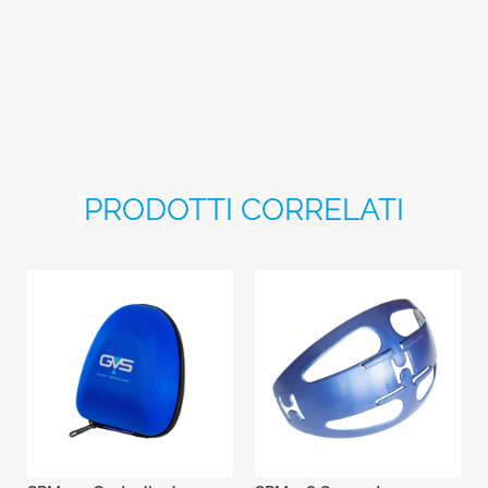
PRODOTTI CORRELATI
SPM001 Custodia da
SPM578 Supporto per
Cintura Rigida
Elastici Maschere Elipse®